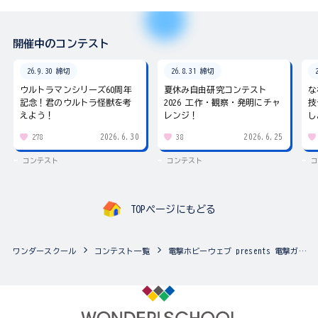
開催中のコンテスト
26.9.30 締切
26.8.31 締切
ウルトラマンシリーズ60周年
夏休み自由研究コンテスト
な
記念！君のウルトラ怪獣を考
2026 工作・観察・発明にチャ
技
えよう！
レンジ！
し
2026.6.30
2026.6.25
278
38
コンテスト
コンテスト
コ
TOPページにもどる
ワンダースクール
コンテスト一覧
電撃ホビーウェブ presents 電撃ガンプラアカデミー