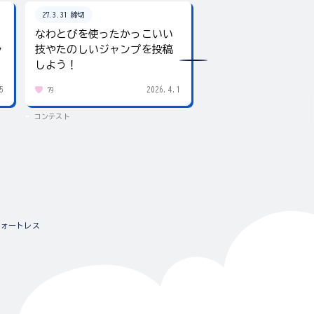
27.3.31 締切
26.8.31 締切
なわとびを使ったかっこいい
テーマは「夏」！入
ャ
技やたのしいジャンプを投稿
giftee boxをプレ
しよう！
5
2026.4.1
79
432
コンテスト
コンテスト
Gフォートレス