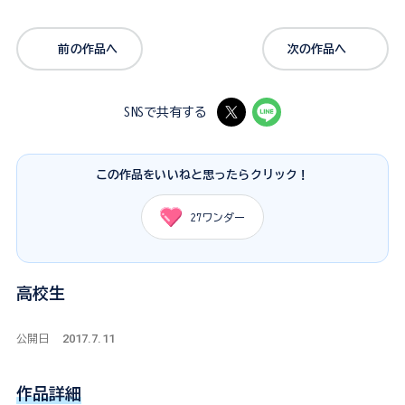
前の作品へ
次の作品へ
SNSで共有する
この作品をいいねと思ったらクリック！
27
ワンダー
高校生
2017.7.11
公開日
作品詳細