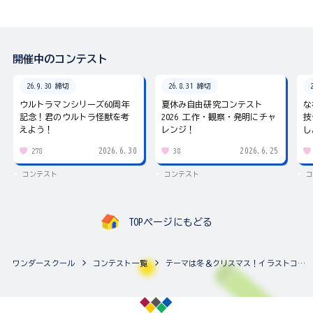
開催中のコンテスト
26.9.30 締切
26.8.31 締切
ウルトラマンシリーズ60周年
夏休み自由研究コンテスト
な
記念！君のウルトラ怪獣を考
2026 工作・観察・発明にチャ
技
えよう！
レンジ！
し
2026.6.30
2026.6.25
278
38
コンテスト
コンテスト
コ
TOPページにもどる
ワンダースクール
コンテスト一覧
テーマは冬＆クリスマス！イラストコンテスト♪（複数の作品応募可能！）