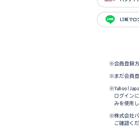
LINEで
※会員登録
※まだ会員
※Yahoo!
ログイン
みを使用
※株式会社
ご確認く