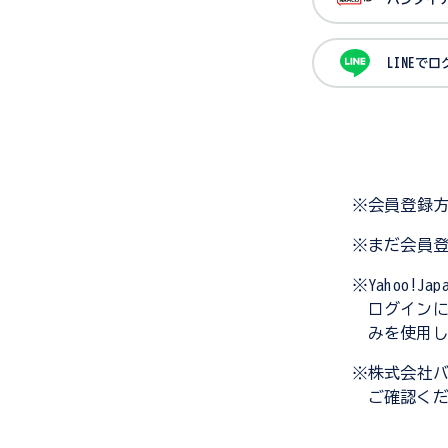
LINEで
※会員登録
※まだ会員
※Yahoo!
ログイン
みを使用
※株式会社
ご確認く