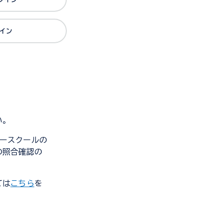
グイン
い。
ンダースクールの
の照合確認の
ては
こちら
を