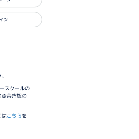
グイン
い。
ンダースクールの
の照合確認の
ては
こちら
を