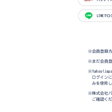
LINEで
※会員登録
※まだ会員
※Yahoo!
ログイン
みを使用
※株式会社
ご確認く