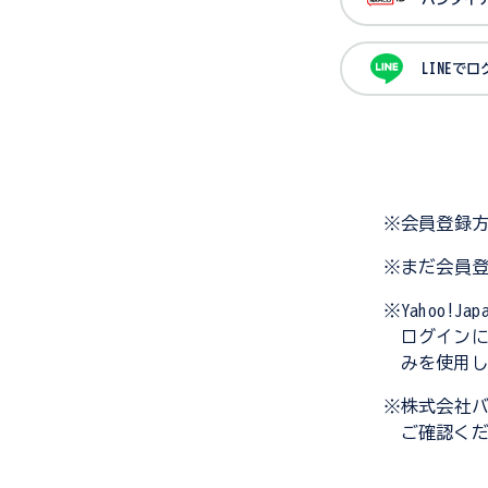
LINEで
※会員登録
※まだ会員
※Yahoo!
ログイン
みを使用
※株式会社
ご確認く