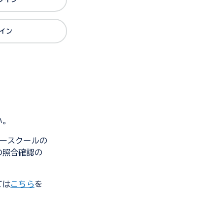
グイン
い。
ンダースクールの
の照合確認の
ては
こちら
を