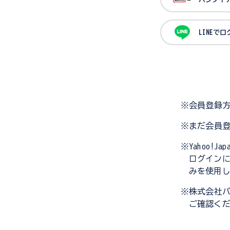
LINEで
※会員登録
※まだ会員
※Yahoo!
ログイン
みを使用
※株式会社
ご確認く