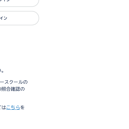
グイン
い。
ンダースクールの
の照合確認の
ては
こちら
を