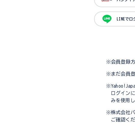
LINEで
※会員登録
※まだ会員
※Yahoo!
ログイン
みを使用
※株式会社
ご確認く