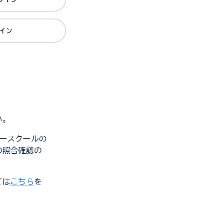
グイン
い。
ンダースクールの
の照合確認の
ては
こちら
を