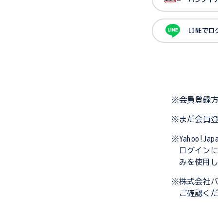
LINEで
※会員登録
※まだ会員
※Yahoo!
ログイン
みを使用
※株式会社
ご確認く