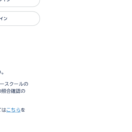
グイン
い。
ンダースクールの
の照合確認の
ては
こちら
を