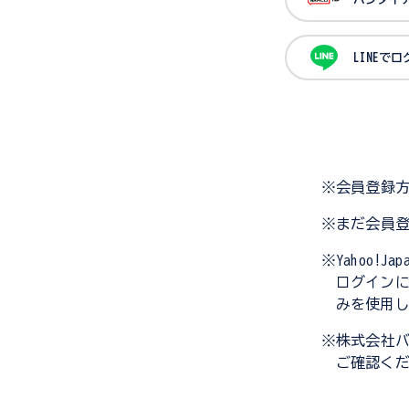
LINEで
※会員登録
※まだ会員
※Yahoo!
ログイン
みを使用
※株式会社
ご確認く