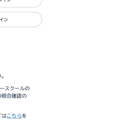
グイン
い。
ンダースクールの
の照合確認の
ては
こちら
を