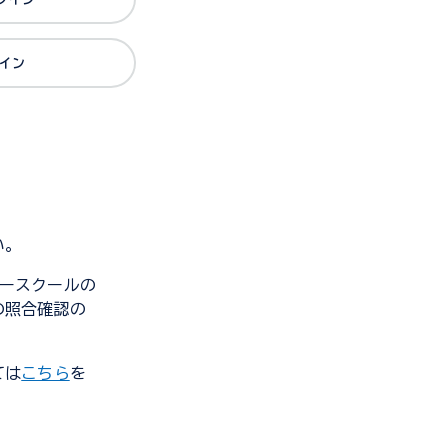
グイン
い。
ンダースクールの
の照合確認の
ては
こちら
を