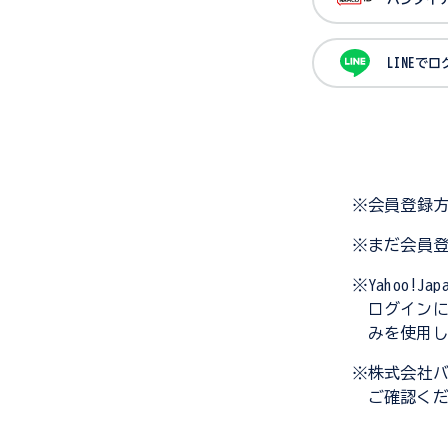
LINEで
※会員登録
※まだ会員
※Yahoo!
ログイン
みを使用
※株式会社
ご確認く