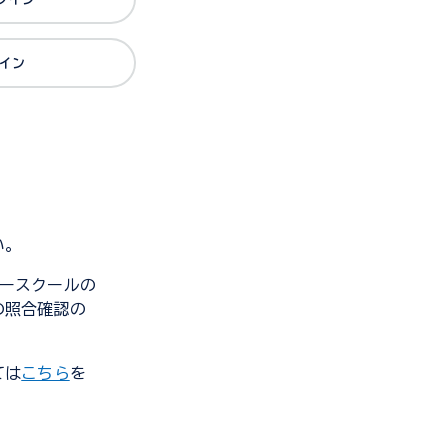
グイン
い。
ンダースクールの
の照合確認の
ては
こちら
を