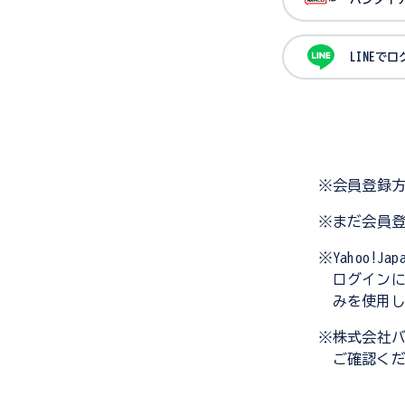
LINEで
※会員登録
※まだ会員
※Yahoo!
ログイン
みを使用
※株式会社
ご確認く