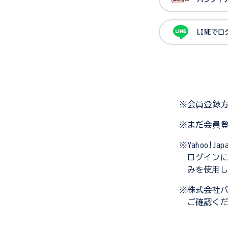
LINEで
※会員登録
※まだ会員
※Yahoo!
ログイン
みを使用
※株式会社
ご確認く