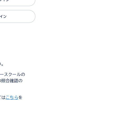
グイン
い。
ンダースクールの
の照合確認の
ては
こちら
を