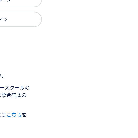
グイン
い。
ンダースクールの
の照合確認の
ては
こちら
を