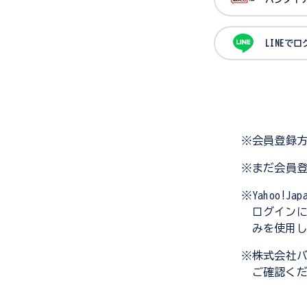
LINEで
※会員登録
※まだ会員
※Yahoo!
ログイン
みを使用
※株式会社
ご確認く