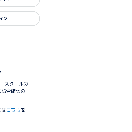
グイン
い。
ンダースクールの
の照合確認の
ては
こちら
を