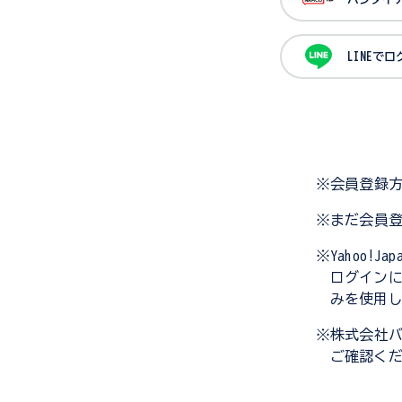
LINEで
※会員登録
※まだ会員
※Yahoo!
ログイン
みを使用
※株式会社
ご確認く