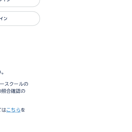
グイン
い。
ンダースクールの
の照合確認の
ては
こちら
を