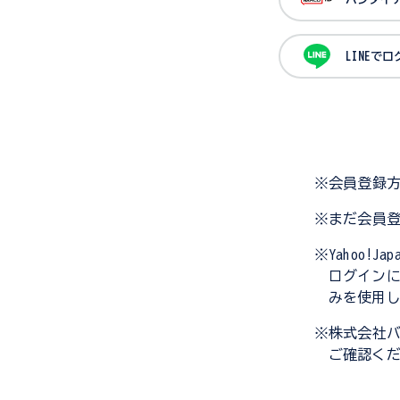
LINEで
※会員登録
※まだ会員
※Yahoo!
ログイン
みを使用
※株式会社
ご確認く