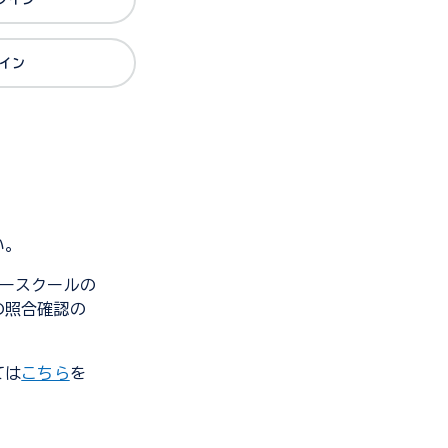
グイン
い。
ンダースクールの
の照合確認の
ては
こちら
を