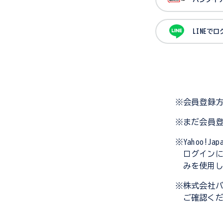
LINEで
※会員登録
※まだ会員
※Yahoo!
ログイン
みを使用
※株式会社
ご確認く