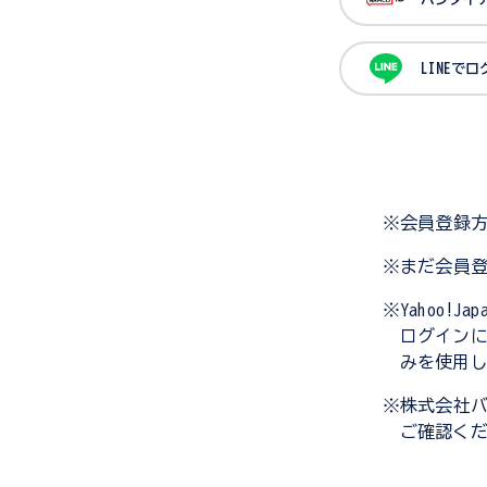
LINEで
※会員登録
※まだ会員
※Yahoo!
ログイン
みを使用
※株式会社
ご確認く