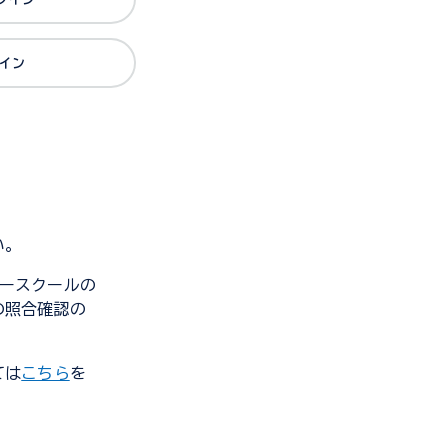
グイン
い。
ンダースクールの
の照合確認の
ては
こちら
を