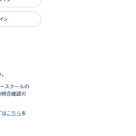
グイン
い。
ンダースクールの
の照合確認の
ては
こちら
を