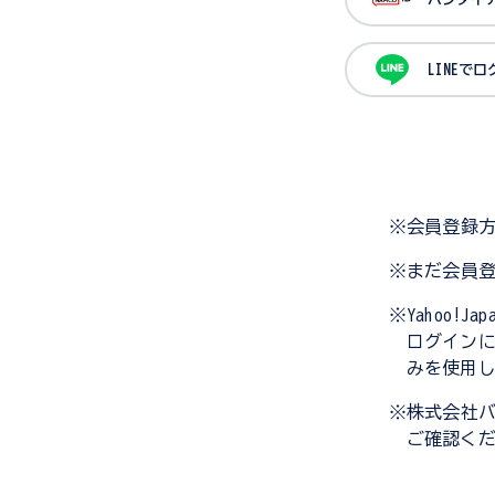
LINEで
※会員登録
※まだ会員
※Yahoo!
ログイン
みを使用
※株式会社
ご確認く