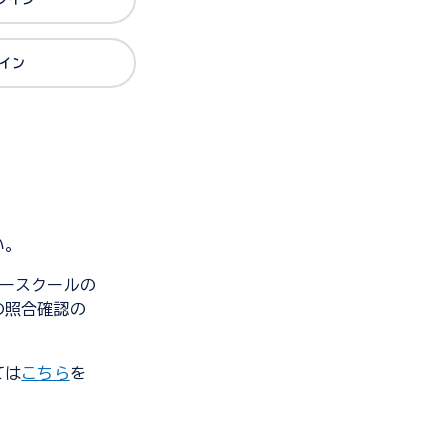
グイン
い。
ンダースクールの
の照合確認の
ては
こちら
を