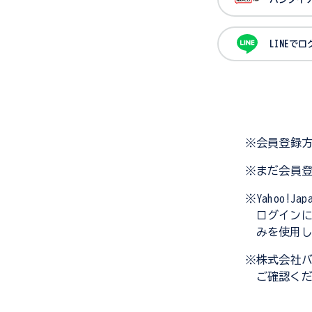
LINEで
※会員登録
※まだ会員
※Yahoo!
ログイン
みを使用
※株式会社
ご確認く