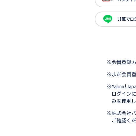
LINEで
※会員登録
※まだ会員
※Yahoo!
ログイン
みを使用
※株式会社
ご確認く