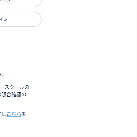
グイン
い。
ンダースクールの
の照合確認の
ては
こちら
を