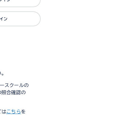
グイン
い。
ンダースクールの
の照合確認の
ては
こちら
を