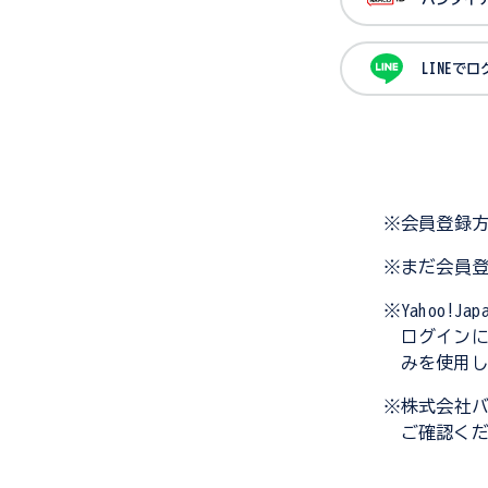
LINEで
※会員登録
※まだ会員
※Yahoo!
ログイン
みを使用
※株式会社
ご確認く