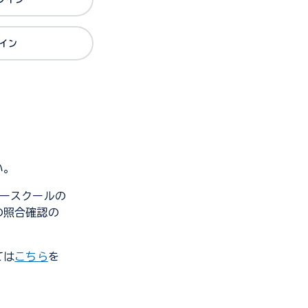
グイン
い。
ンダースクールの
の照合確認の
ては
こちら
を