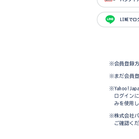
LINEで
※会員登録
※まだ会員
※Yahoo!
ログイン
みを使用
※株式会社
ご確認く