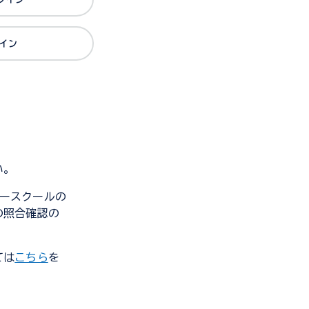
グイン
い。
ンダースクールの
の照合確認の
ては
こちら
を