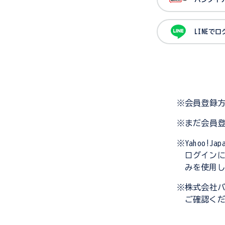
LINEで
※会員登録
※まだ会員
※Yahoo!
ログイン
みを使用
※株式会社
ご確認く