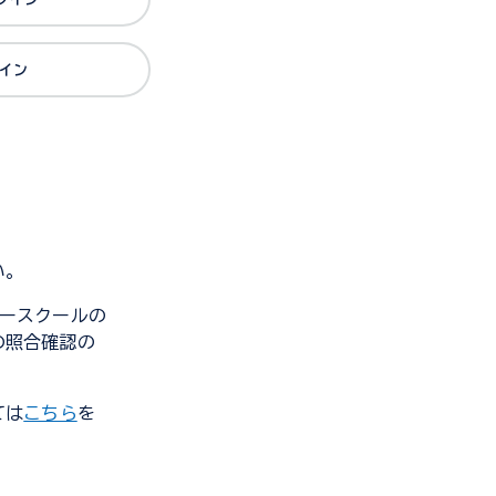
グイン
い。
ンダースクールの
の照合確認の
ては
こちら
を