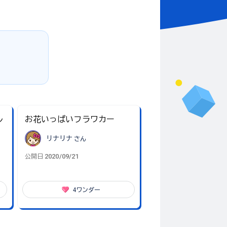
ル
お花いっぱいフラワカー
リナリナ
さん
2020/09/21
公開日
4
ワンダー