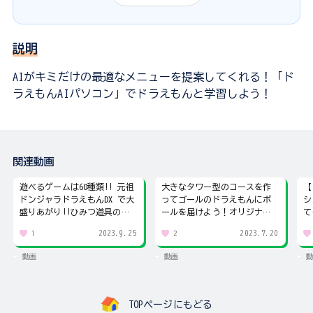
説明
AIがキミだけの最適なメニューを提案してくれる！「ド
ラえもんAIパソコン」でドラえもんと学習しよう！
関連動画
遊べるゲームは60種類!! 元祖
大きなタワー型のコースを作
【
ドンジャラドラえもんDX で大
ってゴールのドラえもんにボ
シ
盛りあがり!!ひみつ道具のパ
ールを届けよう！オリジナル
て
イが新登場
コースも作ったよ!!
も
2023.9.25
2023.7.20
1
2
動画
動画
動
TOPページにもどる