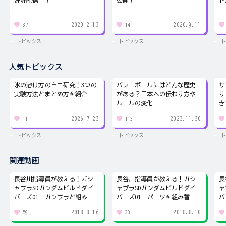
好評配信中！
公開！
ト
2020.2.13
2020.9.11
37
14
トピックス
トピックス
ト
人気トピックス
氷の溶け方の自由研究！3つの
バレーボールにはどんな歴史
サ
実験方法とまとめ方を紹介
がある？日本への伝わり方や
り
ルールの変化
き
2026.7.23
2023.11.30
11
113
トピックス
トピックス
ト
関連動画
長谷川指導員が教える！ガシ
長谷川指導員が教える！ガシ
長
ャプラSDガンダムビルドダイ
ャプラSDガンダムビルドダイ
ャ
バーズ01 ガンプラと組み合
バーズ01 パーツを組み替え
バ
わせよう！
てカスタム！
2018.8.16
2018.8.10
59
30