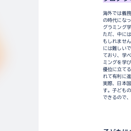
海外では義
の時代にな
グラミング
ただ、中に
もしれませ
には難しい
ており、学
ミングを学
優位に立て
れて有利に
実際、日本
す。子ども
できるので