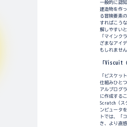
一般的に認
建造物を作
る冒険要素
すればこう
解しやすい
「マインク
ざまなアイ
もしれませ
「Viscu
「ビスケッ
仕組みひと
アルプログ
に作成する
Scratc
ンピュータ
トでは、「
き、より直