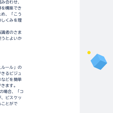
組み合わせ、
界を構築でき
ため、「こう
のしくみを理
有識者のさま
使うとよいか
えルール」の
できるビジュ
本などを簡単
できます。
語の場合、「コ
が、ビスケッ
ることがで