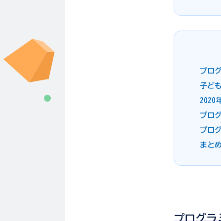
プロ
子ど
202
プロ
プロ
まと
プログラ