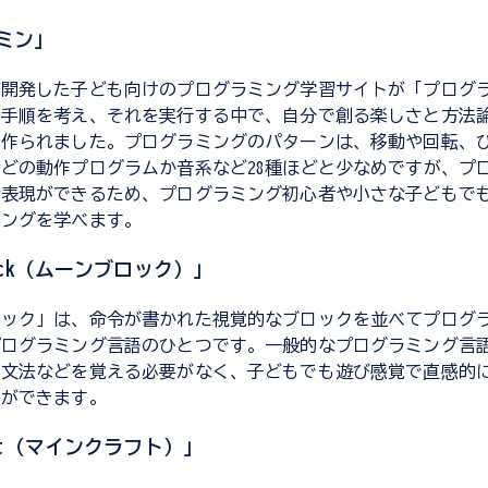
ミン」
が開発した子ども向けのプログラミング学習サイトが「プログ
な手順を考え、それを実行する中で、自分で創る楽しさと方法
に作られました。プログラミングのパターンは、移動や回転、
どの動作プログラムか音系など28種ほどと少なめですが、プ
な表現ができるため、プログラミング初心者や小さな子どもで
ミングを学べます。
Block（ムーンブロック）」
ロック」は、命令が書かれた視覚的なブロックを並べてプログ
プログラミング言語のひとつです。一般的なプログラミング言
の文法などを覚える必要がなく、子どもでも遊び感覚で直感的
とができます。
raft（マインクラフト）」