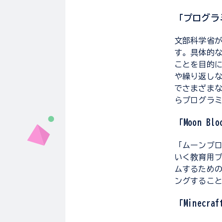
「プログラ
文部科学省
す。具体的
ことを目的
や繰り返しな
でさまざま
らプログラ
「Moon 
「ムーンブ
いく教育用
ムするため
ングするこ
「Minec