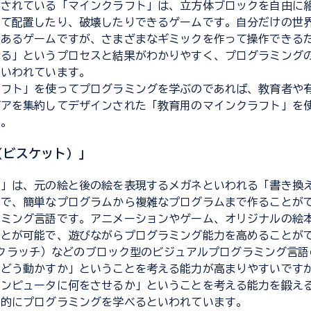
知されている「マインクラフト」は、立方体ブロックを自由に
って配置したり、破壊したりできるゲームです。自分だけの世
のあるゲームですが、さまざまなギミックを作って操作できる
なる」というプロセスと結果がわかりやすく、プログラミング
といわれています。
ラフト」を使ってプログラミングを学ぶのであれば、教育者や
デアを集約してデザインされた「教育用のマインクラフト」を
ん。
it（ビスケット）」
ト」は、元の絵と後の絵を表現するメガネといわれる「書き換
つで、簡単なプログラムから複雑なプログラムまで作ることが
ラミング言語です。アニメーションやゲーム、オリジナルの絵
ことが可能で、遊びながらプログラミング能力を高めることが
h（スクラッチ）などのブロック型のビジュアルプログラミング言
をどう動かすか」ということを考える能力が高まりやすいです
コンピュータに何をさせるか」ということを考える能力を鍛え
感的にプログラミングを学べるといわれています。