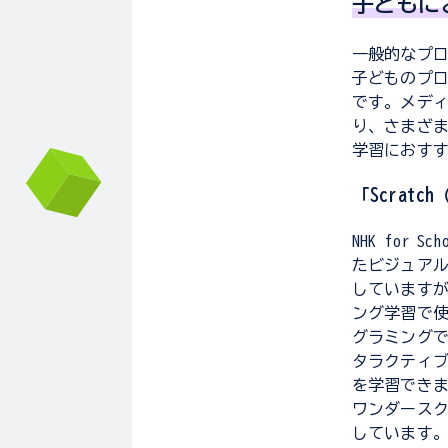
子どもに
一般的なプロ
子どものプ
です。メデ
り、さまざ
学習におすす
「Scrat
NHK for
たビジュアル
しています
ング学習で
グラミング
タラクティ
を学習でき
ワンダース
しています