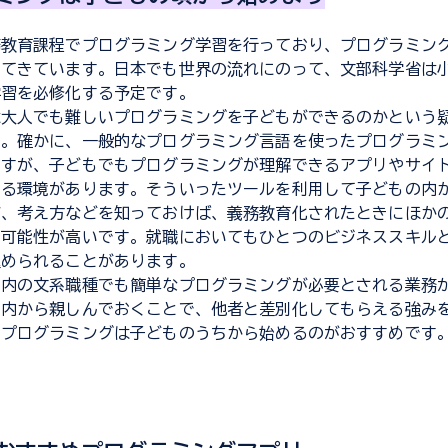
務教育課程でプログラミング学習を行っており、プログラミン
ってきています。日本でも世界の流れにのって、文部科学省は
学習を必修化する予定です。
は大人でも難しいプログラミングを子どもができるのかという
ん。確かに、一般的なプログラミング言語を使ったプログラミ
ですが、子どもでもプログラミングが理解できるアプリやサイ
べる環境があります。そういったツールを利用して子どもの内
び、考え方などを知っておけば、義務教育化されたときにほか
る可能性が高いです。就職においてもひとつのビジネススキル
進められることがあります。
国内の文系職種でも簡単なプログラミングが必要とされる業務
の内から親しんでおくことで、他者と差別化してもらえる強み
、プログラミングは子どものうちから始めるのがおすすめです