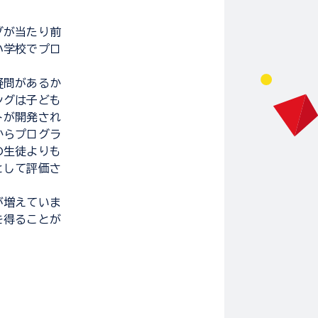
グが当たり前
小学校でプロ
疑問があるか
ングは子ども
トが開発され
からプログラ
の生徒よりも
として評価さ
が増えていま
を得ることが
。