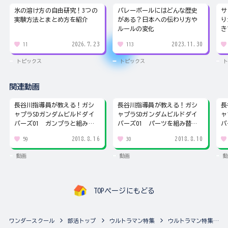
氷の溶け方の自由研究！3つの
バレーボールにはどんな歴史
サ
実験方法とまとめ方を紹介
がある？日本への伝わり方や
り
ルールの変化
き
2026.7.23
2023.11.30
11
113
トピックス
トピックス
ト
関連動画
長谷川指導員が教える！ガシ
長谷川指導員が教える！ガシ
長
ャプラSDガンダムビルドダイ
ャプラSDガンダムビルドダイ
ャ
バーズ01 ガンプラと組み合
バーズ01 パーツを組み替え
バ
わせよう！
てカスタム！
2018.8.16
2018.8.10
59
30
動画
動画
動
TOPページにもどる
ワンダースクール
部活トップ
ウルトラマン特集
ウルトラマン特集のトピックス一覧