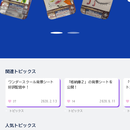
関連トピックス
ワンダースクール背景シート
「格納庫２」の背景シートを
「
好評配信中！
公開！
ト
2020.2.13
2020.9.11
37
14
トピックス
トピックス
ト
人気トピックス