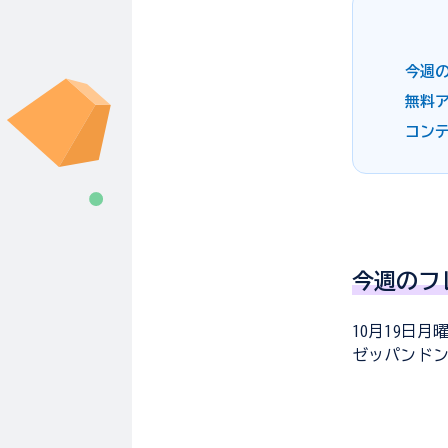
今週
無料
コン
今週のフ
10月19日
ゼッパンド