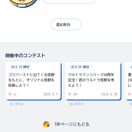
違反報告
開催中のコンテスト
26.9.18 締切
26.9.30 締切
ゴジバーストに出てくる怪獣
ウルトラマンシリーズ60周年
夏
をもとに、オリジナル怪獣を
記念！君のウルトラ怪獣を考
2
投稿しよう！
えよう！
レ
2026.8.7
2026.6.30
12
281
コンテスト
コンテスト
コ
TOPページにもどる