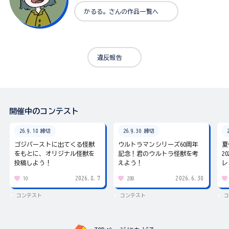
かるる。さんの作品一覧へ
違反報告
開催中のコンテスト
26.9.18 締切
26.9.30 締切
ゴジバーストに出てくる怪獣
ウルトラマンシリーズ60周年
夏
をもとに、オリジナル怪獣を
記念！君のウルトラ怪獣を考
2
投稿しよう！
えよう！
レ
2026.8.7
2026.6.30
10
280
コンテスト
コンテスト
コ