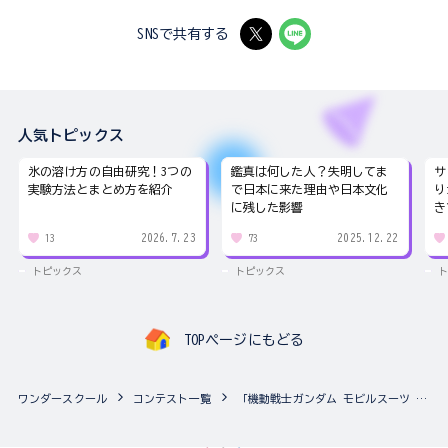
（http://hobby.dengeki.com/）にて掲載される
SNSで共有する
場合があります。
―投稿された作品は、スタッフ確認後に公開いたし
ます。
―投稿前に必ず、応募ページに記載している「投稿
人気トピックス
前にご確認ください」をご確認ください。
氷の溶け方の自由研究！3つの
鑑真は何した人？失明してま
サ
―応募作品は、ワンダースクール以外のテレビ、
実験方法とまとめ方を紹介
で日本に来た理由や日本文化
り
に残した影響
き
WEB、SNS、雑誌、イベントで使用される場合がご
ざいます。テレビは日本国内・国外の地上波放
2026.7.23
2025.12.22
13
73
送、衛星波放送（ＢＳ･ＣＳ）、有線放送等での
トピックス
トピックス
ト
放送（再放送）、WEBはYouTube等の動画配信サイ
トを含みます。
投稿された作品は、ワンダースクールのスタッフに
TOPページにもどる
より問題がないか確認された後、コンテストページ
の「みんなの作品」またははご自身のプロフィール
ワンダースクール
コンテスト一覧
「機動戦士ガンダム モビルスーツ アンサンブル」カスタマイズ祭り（15歳以上対象、複数の作品応募可能！）
ページから閲覧できるようになります。2〜3日経過
しても投稿した作品が表示されないときは、作品や