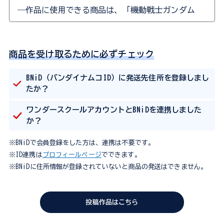
―作品に使用できる商品は、「機動戦士ガンダム
ガンダムモビルスーツアンサンブル」の第0弾・
第1弾・第2弾・フルアーマーユニコーンです。
■応募について
商品を受け取るために必ずチェック
―コンテストの「応募条件」に該当した方のみ審査
BNiD（バンダイナムコID）に発送先住所を登録しまし
の対象となります。
たか？
―応募はひとり何作品でも可能です。
ワンダースクールアカウントとBNiDを連携しました
―応募の申し込み手続きは、保護者の方が行っても
か？
問題ございません。
―コンテスト参加に費用はかかりません。
※BNiDで会員登録をした方は、連携は不要です。
※ID連携は
プロフィールページ
でできます。
―対象商品を使用していれば、接着や彩色などは自
※BNiDに住所情報が登録されていないと商品の発送はできません。
由に行っていただいて構いません。
―ポージングや撮影のために、スタンドやベース、
背景等を使用いただくのは構いませんが、あくま
投稿作品はこちら
で審査対象は本体になります。
―応募作品は、電撃ホビーウェブ