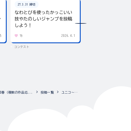
27.3.31 締切
26.8.31 締切
なわとびを使ったかっこいい
テーマは「夏」！入
ャ
技やたのしいジャンプを投稿
giftee boxをプレ
しよう！
5
2026.4.1
79
434
コンテスト
コンテスト
春（複数の作品応...
投稿一覧
ユニコ～ン☆