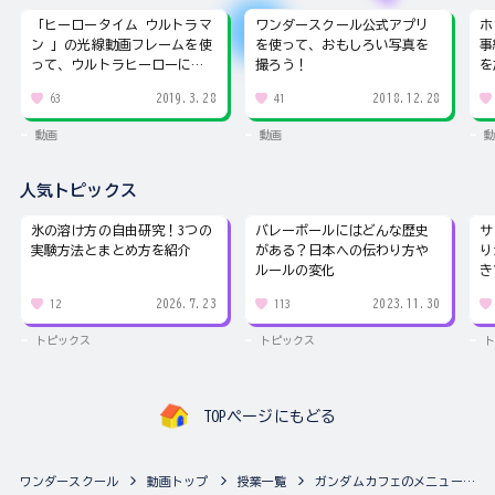
「ヒーロータイム ウルトラマ
ワンダースクール公式アプリ
ホ
ン 」の光線動画フレームを使
を使って、おもしろい写真を
事
って、ウルトラヒーローにな
撮ろう！
を
りきろう！
2019.3.28
2018.12.28
63
41
動画
動画
動
人気トピックス
氷の溶け方の自由研究！3つの
バレーボールにはどんな歴史
サ
実験方法とまとめ方を紹介
がある？日本への伝わり方や
り
ルールの変化
き
2026.7.23
2023.11.30
12
113
トピックス
トピックス
ト
TOPページにもどる
ワンダースクール
動画トップ
授業一覧
ガンダムカフェのメニューをおいしそうに撮影しよう！