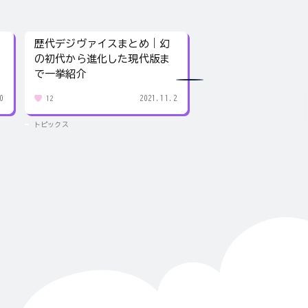
歴代デジヴァイスまとめ｜幻
卑弥呼はどんな人だ
の初代から進化した現代版ま
馬台国の女王が今で
で一挙紹介
理由
0
2021.11.2
12
153
トピックス
トピックス