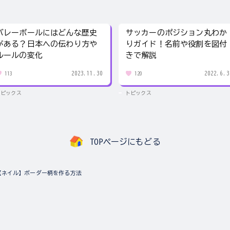
バレーボールにはどんな歴史
サッカーのポジション丸わか
がある？日本への伝わり方や
りガイド！名前や役割を図付
ルールの変化
きで解説
2023.11.30
2022.6.3
113
120
トピックス
トピックス
TOPページにもどる
【ネイル】ボーダー柄を作る方法