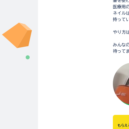
筆を使
医療用
ネイル
持って
やり方
みんな
待って
もらえ