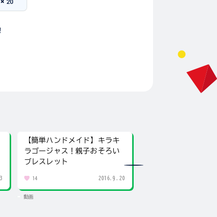
20
！
【簡単ハンドメイド】キラキ
【簡単ハンドメイド
ワ
ラゴージャス！親子おそろい
でつくる、オシャレ
ブレスレット
トなヘアアクセサリ
3
2016.9.20
14
14
動画
動画