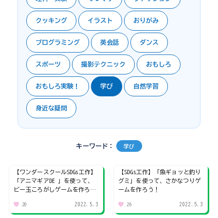
クッキング
イラスト
おりがみ
プログラミング
英会話
ダンス
スポーツ
撮影テクニック
おもしろ
おもしろ実験！
学び
自然学習
身近な疑問
キーワード：
学び
【ワンダースクールSDGs工作】
【SDGs工作】「魚ギョッと釣り
「アニマギアDE 」を使って、
グミ」を使って、さかなつりゲ
ビー玉ころがしゲームを作ろ
ームを作ろう！
う！
2022.5.3
2022.5.3
20
26