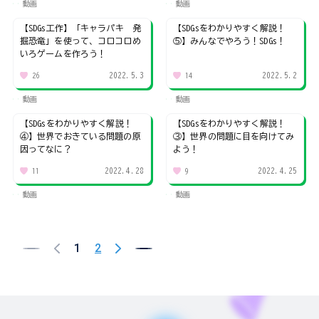
動画
動画
【SDGs工作】「キャラパキ 発
【SDGsをわかりやすく解説！
掘恐竜」を使って、コロコロめ
⑤】みんなでやろう！SDGs！
いろゲームを作ろう！
2022.5.3
2022.5.2
26
14
動画
動画
【SDGsをわかりやすく解説！
【SDGsをわかりやすく解説！
④】世界でおきている問題の原
③】世界の問題に目を向けてみ
因ってなに？
よう！
2022.4.28
2022.4.25
11
9
動画
動画
1
2