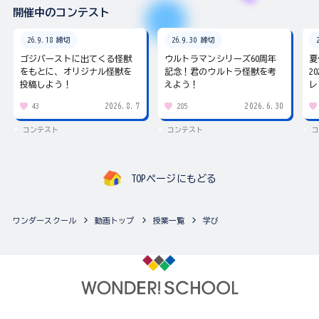
開催中のコンテスト
26.9.18 締切
26.9.30 締切
ゴジバーストに出てくる怪獣
ウルトラマンシリーズ60周年
夏
をもとに、オリジナル怪獣を
記念！君のウルトラ怪獣を考
2
投稿しよう！
えよう！
レ
2026.8.7
2026.6.30
43
285
コンテスト
コンテスト
コ
TOPページにもどる
ワンダースクール
動画トップ
授業一覧
学び