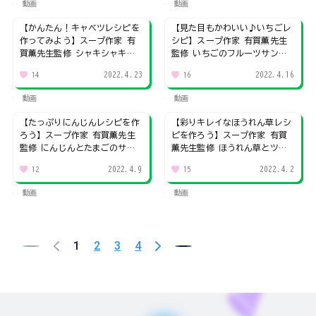
動画
動画
【かんたん！キャベツレシピを
【見た目もかわいい♪いちごレ
作ってみよう】スープ作家 有
シピ】スープ作家 有賀薫先生
賀薫先生監修 シャキシャキホ
監修 いちごのフルーツサンド
ットドッグと甘みたっぷりスー
イッチといちごのスープ
2022.4.23
2022.4.16
14
16
プ
動画
動画
【たっぷりにんじんレシピを作
【彩りキレイなほうれん草レシ
ろう】スープ作家 有賀薫先生
ピを作ろう】スープ作家 有賀
監修 にんじんとたまごのサン
薫先生監修 ほうれん草とツナ
ドイッチとにんじんのスープ
のサンドイッチとほうれん草の
2022.4.9
2022.4.2
12
15
くたくたスープ
動画
動画
1
2
3
4