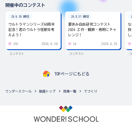
開催中のコンテスト
26.9.30 締切
26.8.31 締切
ウルトラマンシリーズ60周年
夏休み自由研究コンテスト
な
記念！君のウルトラ怪獣を考
2026 工作・観察・発明にチャ
技
えよう！
レンジ！
し
2026.6.30
2026.6.25
278
38
コンテスト
コンテスト
コ
TOPページにもどる
ワンダースクール
動画トップ
授業一覧
てづくり