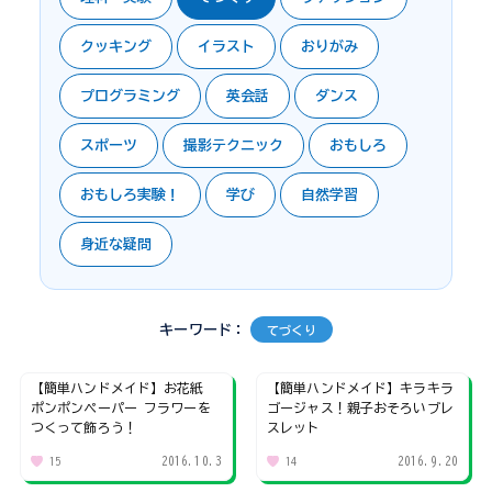
クッキング
イラスト
おりがみ
プログラミング
英会話
ダンス
スポーツ
撮影テクニック
おもしろ
おもしろ実験！
学び
自然学習
身近な疑問
キーワード：
てづくり
【簡単ハンドメイド】お花紙
【簡単ハンドメイド】キラキラ
ポンポンペーパー フラワーを
ゴージャス！親子おそろいブレ
つくって飾ろう！
スレット
2016.10.3
2016.9.20
15
14