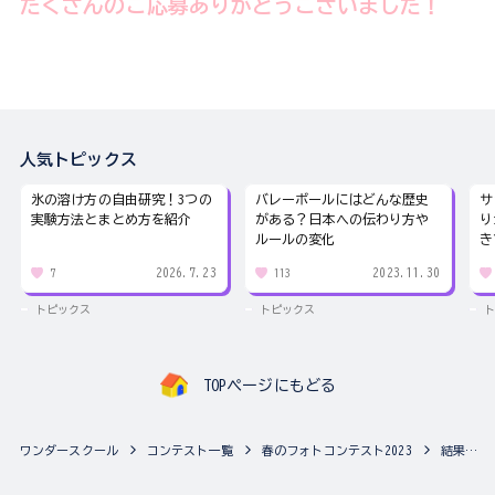
たくさんのご応募ありがとうございました！
人気トピックス
氷の溶け方の自由研究！3つの
バレーボールにはどんな歴史
サ
実験方法とまとめ方を紹介
がある？日本への伝わり方や
り
ルールの変化
き
2026.7.23
2023.11.30
7
113
トピックス
トピックス
ト
TOPページにもどる
ワンダースクール
コンテスト一覧
春のフォトコンテスト2023
結果発表