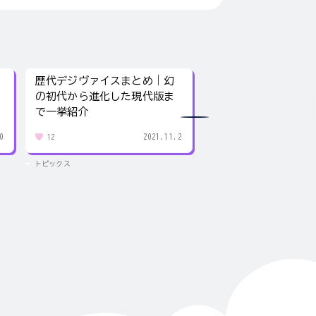
歴代デジヴァイスまとめ｜幻
紙の作り方｜自由研
の初代から進化した現代版ま
すすめ！自宅で行う
で一挙紹介
験
0
2021.11.2
12
119
トピックス
トピックス