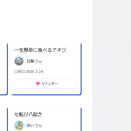
！
一生懸命に食べるアオジ
日鞠
さん
2025.2.24
公開日
5
ワンダー
七転び八起き
ゆい
さん