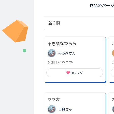
作品のペー
不思議なつらら
みみみ
さん
2025.2.26
公開日
0
ワンダー
ママ友
日鞠
さん