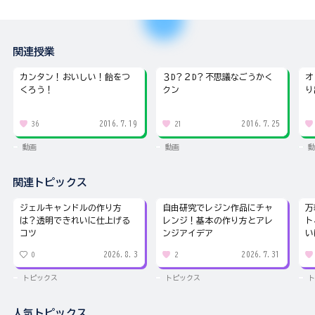
関連授業
カンタン！おいしい！飴をつ
３D？２D？不思議なごうかく
オ
くろう！
クン
り
2016.7.19
2016.7.25
36
21
動画
動画
動
関連トピックス
ジェルキャンドルの作り方
自由研究でレジン作品にチャ
万
は？透明できれいに仕上げる
レンジ！基本の作り方とアレ
ト
コツ
ンジアイデア
い
2026.8.3
2026.7.31
0
2
トピックス
トピックス
ト
人気トピックス