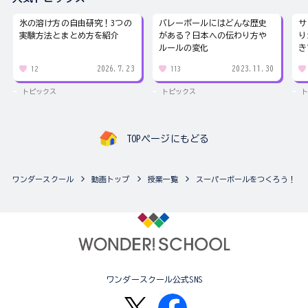
氷の溶け方の自由研究！3つの
バレーボールにはどんな歴史
サ
実験方法とまとめ方を紹介
がある？日本への伝わり方や
り
ルールの変化
き
2026.7.23
2023.11.30
12
113
トピックス
トピックス
ト
TOPページにもどる
ワンダースクール
動画トップ
授業一覧
スーパーボールをつくろう！
ワンダースクール公式SNS