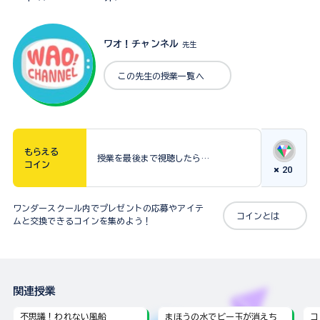
ワオ！チャンネル
先生
この先生の授業一覧へ
もらえる
授業を最後まで視聴したら…
コイン
20
ワンダースクール内でプレゼントの応募やアイテ
コインとは
ムと交換できるコインを集めよう！
関連授業
不思議！われない風船
まほうの水でビー玉が消えち
コ