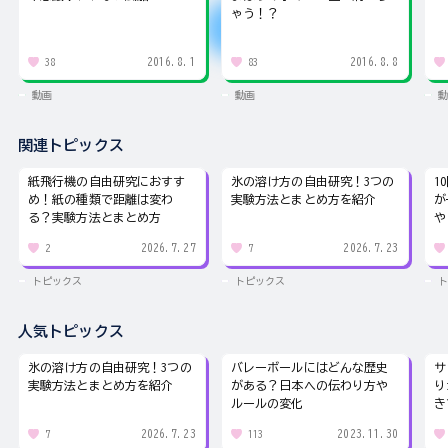
ゃう！？
2016.8.1
2016.8.8
38
83
動画
動画
動
関連トピックス
紙飛行機の自由研究におすす
氷の溶け方の自由研究！3つの
1
め！紙の種類で距離は変わ
実験方法とまとめ方を紹介
が
る？実験方法とまとめ方
や
2026.7.27
2026.7.23
2
7
トピックス
トピックス
ト
人気トピックス
氷の溶け方の自由研究！3つの
バレーボールにはどんな歴史
サ
実験方法とまとめ方を紹介
がある？日本への伝わり方や
り
ルールの変化
き
2026.7.23
2023.11.30
7
113