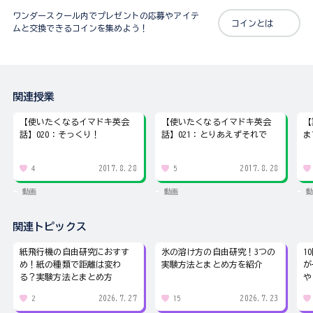
ワンダースクール内でプレゼントの応募やアイテ
コインとは
ムと交換できるコインを集めよう！
関連授業
【使いたくなるイマドキ英会
【使いたくなるイマドキ英会
【
話】020：そっくり！
話】021：とりあえずそれで
ま
2017.8.28
2017.8.28
4
5
動画
動画
動
関連トピックス
紙飛行機の自由研究におすす
氷の溶け方の自由研究！3つの
1
め！紙の種類で距離は変わ
実験方法とまとめ方を紹介
が
る？実験方法とまとめ方
や
2026.7.27
2026.7.23
2
15