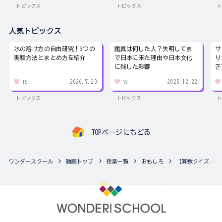
トピックス
トピックス
ト
人気トピックス
氷の溶け方の自由研究！3つの
鑑真は何した人？失明してま
サ
実験方法とまとめ方を紹介
で日本に来た理由や日本文化
り
に残した影響
き
2026.7.23
2025.12.22
15
73
トピックス
トピックス
ト
TOPページにもどる
ワンダースクール
動画トップ
授業一覧
おもしろ
【算数クイズランド】031：？に入る形はなにかな？