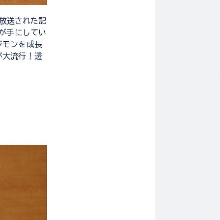
に放送された記
ちが手にしてい
ジモンを成長
が大流行！透