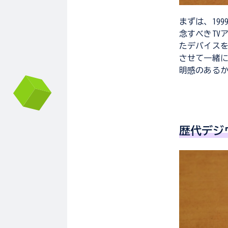
まずは、19
念すべきTV
たデバイス
させて一緒
明感のある
歴代デジ