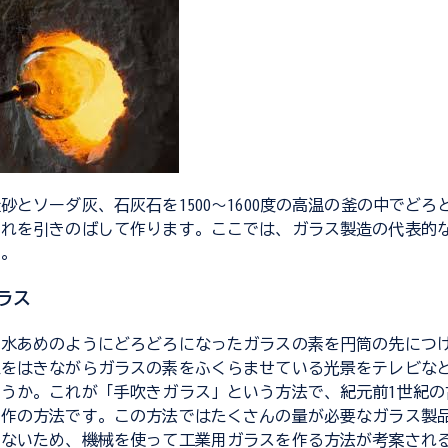
砂とソーダ灰、石灰石を1500～1600度の高温の釜の中でどろ
れを引きのばして作ります。ここでは、ガラス製造の代表的な
す。
ラス
、水あめのようにどろどろになったガラスの素を円筒の先につ
息をはきながらガラスの素をふくらませている光景をテレビな
うか。これが「手吹きガラス」という方法で、紀元前1世紀の
制作の方法です。この方法ではたくさんの量が必要なガラス製
きないため、機械を使って工業用ガラスを作る方法が考案され