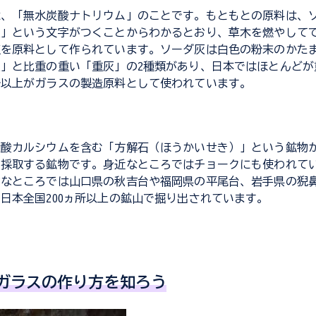
は、「無水炭酸ナトリウム」のことです。もともとの原料は、
灰」という文字がつくことからわかるとおり、草木を燃やして
塩を原料として作られています。ソーダ灰は白色の粉末のかた
」と比重の重い「重灰」の2種類があり、日本ではほとんどが
分以上がガラスの製造原料として使われています。
炭酸カルシウムを含む「方解石（ほうかいせき）」という鉱物
ら採取する鉱物です。身近なところではチョークにも使われて
的なところでは山口県の秋吉台や福岡県の平尾台、岩手県の猊
日本全国200ヵ所以上の鉱山で掘り出されています。
ガラスの作り方を知ろう