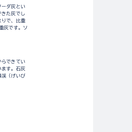
ソーダ灰とい
できた灰でし
まりで、比重
重灰です。ソ
からできてい
います。石灰
鼻渓（げいび