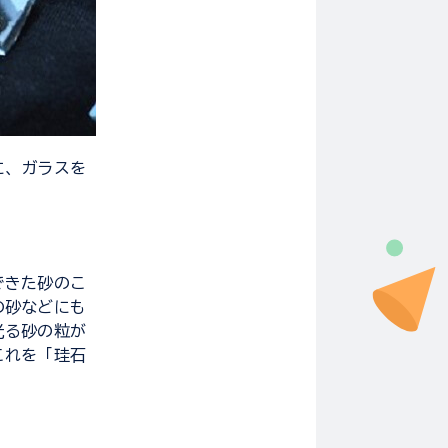
に、ガラスを
できた砂のこ
の砂などにも
光る砂の粒が
これを「珪石