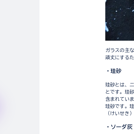
ガラスの主
頑丈にする
・珪砂
珪砂とは、
とです。珪
含まれてい
珪砂です。
（けいせき
・ソーダ灰