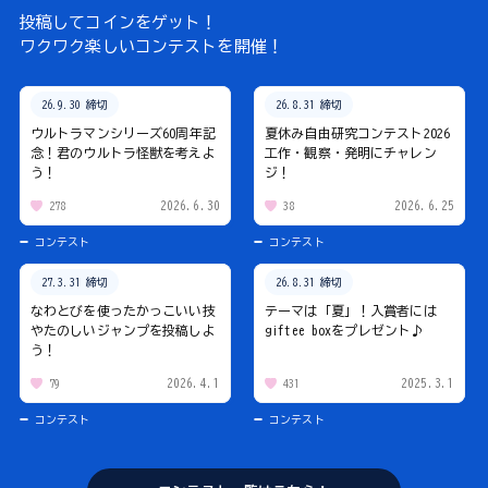
投稿してコインをゲット！
ワクワク楽しいコンテストを開催！
26.9.30 締切
26.8.31 締切
ウルトラマンシリーズ60周年記
夏休み自由研究コンテスト2026
念！君のウルトラ怪獣を考えよ
工作・観察・発明にチャレン
う！
ジ！
2026.6.30
2026.6.25
278
38
コンテスト
コンテスト
27.3.31 締切
26.8.31 締切
なわとびを使ったかっこいい技
テーマは「夏」！入賞者には
やたのしいジャンプを投稿しよ
giftee boxをプレゼント♪
う！
2026.4.1
2025.3.1
79
431
コンテスト
コンテスト